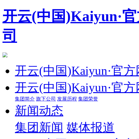
开云(中国)Kaiyu
司
开云(中国)Kaiyun·
开云(中国)Kaiyun·
集团简介
旗下公司
发展历程
集团荣誉
新闻动态
集团新闻
媒体报道