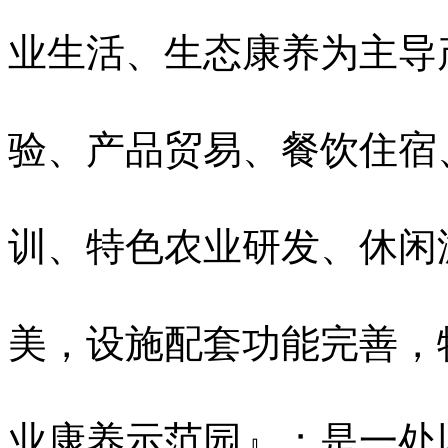
业生活、生态康养为主导
验、产品贸易、餐饮住宿
训、特色农业研发、休闲
美，设施配套功能完善，
业康养示范园』；是一处