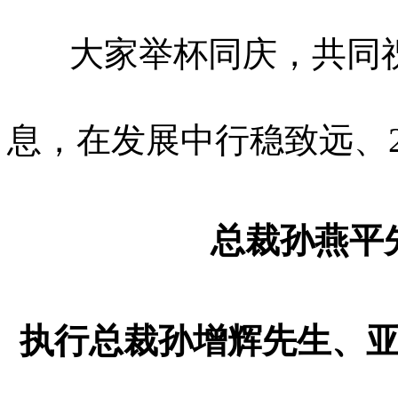
大家举杯同庆，共同祝
息，在发展中行稳致远、2
总裁孙燕平
执行总裁孙增辉先生、