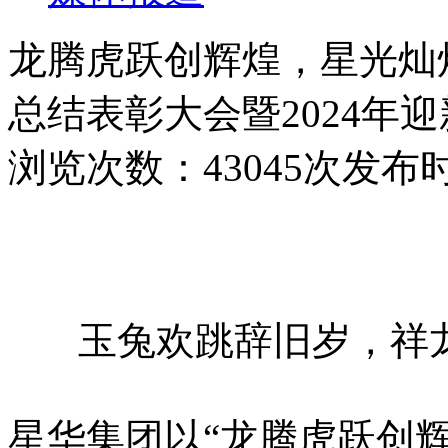
龙腾虎跃创辉煌，星光灿烂谱
总结表彰大会暨2024年
浏览次数：43045次
发布时间
玉兔欢跳辞旧岁，祥龙腾飞
星华集团以“龙腾虎跃创