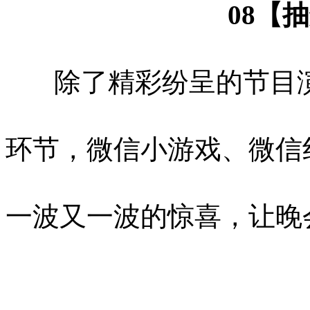
08【
除了精彩纷呈的节目演
环节，微信小游戏、微信
一波又一波的惊喜，让晚