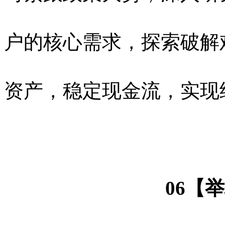
户的核心需求，探索破解
资产，稳定现金流，实现
06【