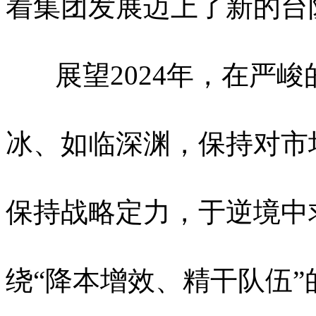
着集团发展迈上了新的台
展望2024年，在严峻
冰、如临深渊，保持对市
保持战略定力，于逆境中
绕“降本增效、精干队伍