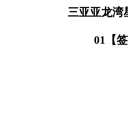
三亚亚龙湾
01【