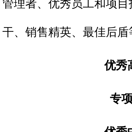
管理者、优秀员工和项目
干、销售精英、最佳后盾
优秀
专
优秀