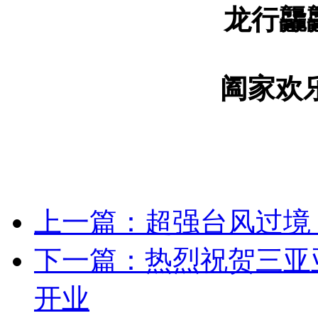
龙行龘
阖家欢乐
上一篇：超强台风过境
下一篇：热烈祝贺三亚
开业